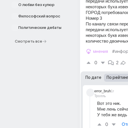
передачи использует
О любви без купюр
некоторых буха извест
ГОРОД потребовалось
Философский вопрос
Номер 3
По каналу связи пер
Политические дебаты
передачи использует
некоторых букв извес
количество двоичны
Смотреть все
мнения
#инфор
0
2
По дате
По рейтин
error_bruh
1г
Тролль
Вот это ник.
Мне лень сейча
У тебя же ведь
0
От