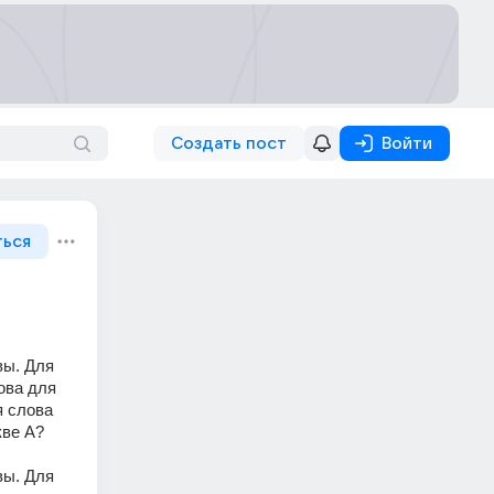
Создать пост
Войти
ться
ы. Для 
ва для 
 слова 
кве А?
ы. Для 