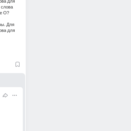
ва для 
 слова 
ве О?
ы. Для 
ва для 