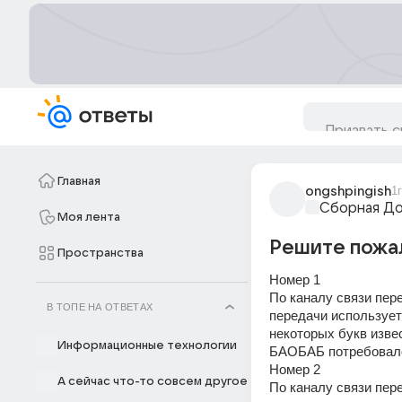
Главная
ongshpingish
1г
Сборная Д
Моя лента
Решите пожал
Пространства
Номер 1
По каналу связи пер
В ТОПЕ НА ОТВЕТАХ
передачи использует
некоторых букв извес
Информационные технологии
БАОБАБ потребовалос
Номер 2
А сейчас что-то совсем другое
По каналу связи пер