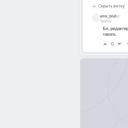
Скрыть ветку
error_bruh
1г
Тролль
Бл, редакти
такого.
0