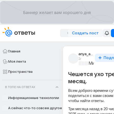
Создать пост
Главная
anya_anya_1073
Подп
1г
Моя лента
Мир медици
Пространства
Чешется ухо тр
месяц.
В ТОПЕ НА ОТВЕТАХ
Всем доброго времени сут
поделиться с вами своим 
Информационные технологии
чтобы найти ответы. 
А сейчас что-то совсем другое
Три месяца назад в 20 чи
2025 года, у меня начало 