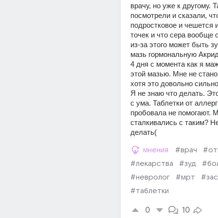
врачу, но уже к другому. Т
посмотрели и сказали, чт
подростковое и чешется и
точек и что сера вообще о
из-за этого может быть зу
мазь гормональную Акрид
4 дня с момента как я маж
этой мазью. Мне не станов
хотя это довольно сильно
Я не знаю что делать. Это
с ума. Таблетки от аллерг
пробовала не помогают. М
сталкивались с таким? Не
делать( 
мнения
#врач
#от
#лекарства
#зуд
#бо
#невролог
#мрт
#зас
#таблетки
0
10