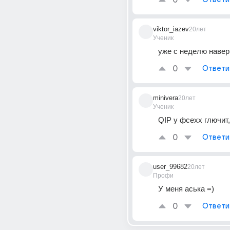
0
viktor_iazev
20лет
Ученик
уже с неделю наверн
0
Ответи
minivera
20лет
Ученик
QIP у фсехх глючит,
0
Ответи
user_99682
20лет
Профи
У меня аська =)
0
Ответи