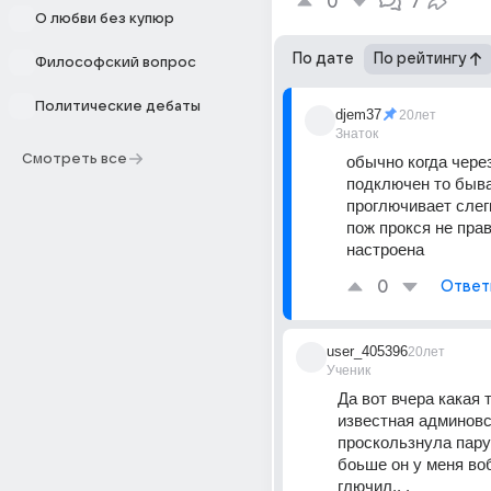
0
7
О любви без купюр
По дате
По рейтингу
Философский вопрос
Политические дебаты
djem37
20лет
Знаток
Смотреть все
обычно когда через
подключен то быва
проглючивает слегк
пож прокся не прав
настроена
0
Ответ
user_405396
20лет
Ученик
Да вот вчера какая т
известная админовс
проскользнула пару р
боьше он у меня воб
глючил.. . 