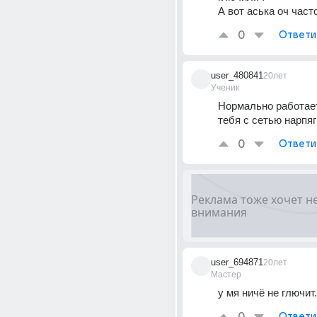
А вот аська оч часто
0
Ответи
user_480841
20лет
Ученик
Нормально работает,
тебя с сетью нарпя
0
Ответи
user_694871
20лет
Мастер
у мя ничё не глючит..
Ответи