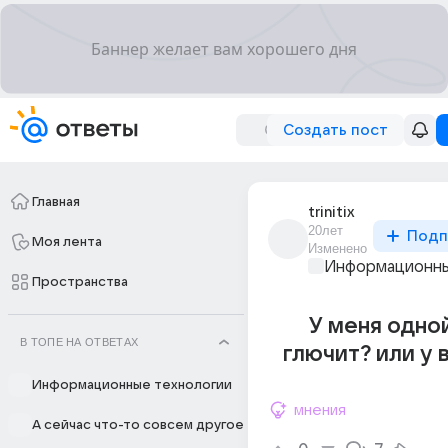
Создать пост
Главная
trinitix
20лет
Подп
Моя лента
Изменено
Информационны
Пространства
У меня одно
В ТОПЕ НА ОТВЕТАХ
глючит? или у 
Информационные технологии
мнения
А сейчас что-то совсем другое