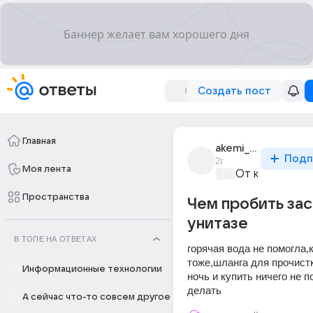
Создать пост
Главная
akemi_okudo
Подп
2г
Моя лента
От колыбели 
Пространства
Чем пробить зас
унитазе
В ТОПЕ НА ОТВЕТАХ
горячая вода не помогла,к
тоже,шланга для прочистк
Информационные технологии
ночь и купить ничего не п
делать
А сейчас что-то совсем другое