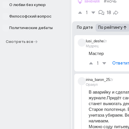
мнения
#ночь
О любви без купюр
1
18
Философский вопрос
По дате
По рейтингу
Политические дебаты
lusi_deshe
2г
Смотреть все
Мудрец
Мастер
1
Ответи
irina_baron_25
2г
Оракул
В аварийку и сделат
журнале.Придёт сан
станет вымогать де
Старое полотенце. В
унитаза убираем. В
наливаем. 
Можно соду питьеву