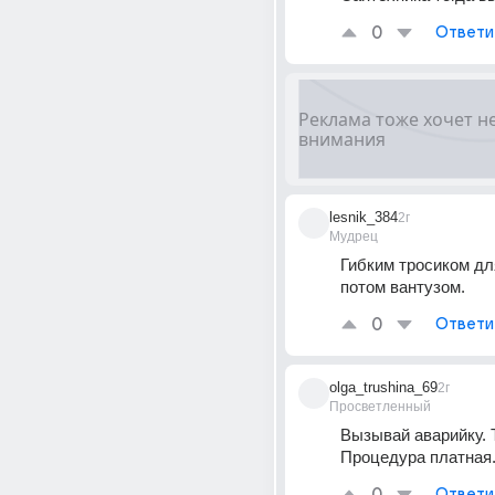
0
Ответи
lesnik_384
2г
Мудрец
Гибким тросиком для
потом вантузом.
0
Ответи
olga_trushina_69
2г
Просветленный
Вызывай аварийку. Т
Процедура платная
Ответи