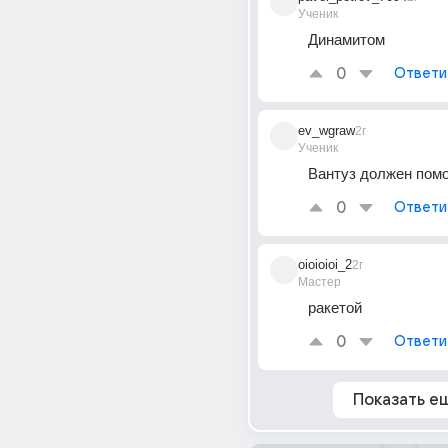
Ученик
Динамитом
0
Ответи
ev_wgraw
2г
Ученик
Вантуз должен пом
0
Ответи
oioioioi_2
2г
Мастер
ракетой
0
Ответи
Показать е