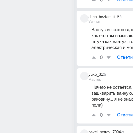
0
dima_bezfamilii_5
2г
Ученик
Вантуз высокого дав
как его там называют
штука как вантуз, то
электрическая и м
0
Ответи
yuko_31
2г
Мастер
Ничего не остаётся,
зашкварить ванную.
раковину... я не знаю
пола)
0
Ответи
pavel_petrov_7094
2г