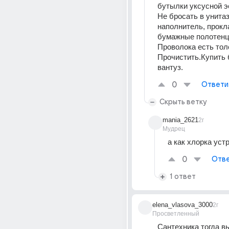
бутылки уксусной э
Не бросать в унитаз
наполнитель, прокла
бумажные полотенц
Проволока есть тол
Прочистить.Купить 
вантуз.
0
Ответи
Скрыть ветку
mania_2621
2г
Мудрец
а как хлорка уст
0
Отве
1 ответ
elena_vlasova_3000
2г
Просветленный
Сантехника тогда в