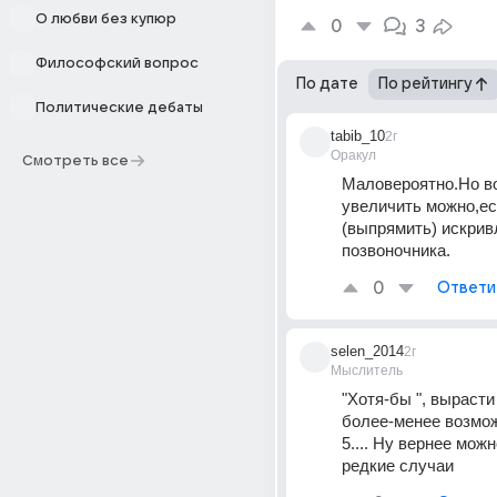
О любви без купюр
0
3
Философский вопрос
По дате
По рейтингу
Политические дебаты
tabib_10
2г
Оракул
Смотреть все
Маловероятно.Но во
увеличить можно,ес
(выпрямить) искрив
позвоночника.
0
Ответи
selen_2014
2г
Мыслитель
"Хотя-бы ", вырасти 
более-менее возмож
5.... Ну вернее можн
редкие случаи