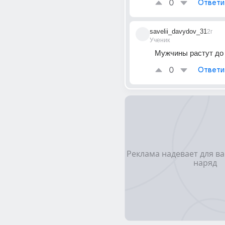
0
Ответи
savelii_davydov_31
2г
Ученик
Мужчины растут до 
0
Ответи