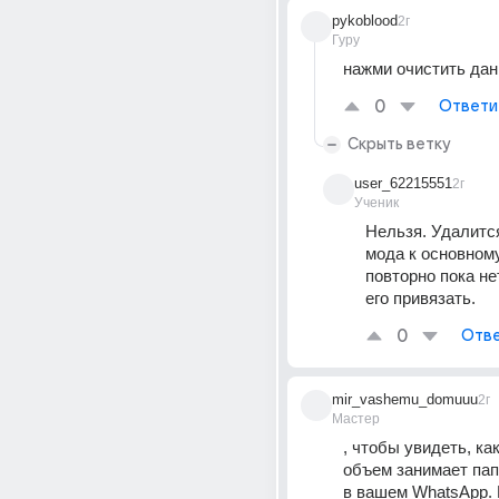
pykoblood
2г
Гуру
нажми очистить да
0
Ответи
Скрыть ветку
user_62215551
2г
Ученик
Нельзя. Удалится
мода к основному
повторно пока не
его привязать.
0
Отве
mir_vashemu_domuuu
2г
Мастер
, чтобы увидеть, ка
объем занимает па
в вашем WhatsApp. 