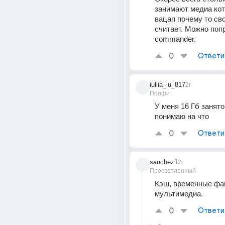
занимают медиа кот
вацап почему то сво
считает. Можно попр
commander.
0
Ответи
iuliia_iu_817
2г
Профи
У меня 16 Гб занято 
понимаю на что
0
Ответи
sanchez1
2г
Просветленный
Кэш, временные фай
мультимедиа.
0
Ответи