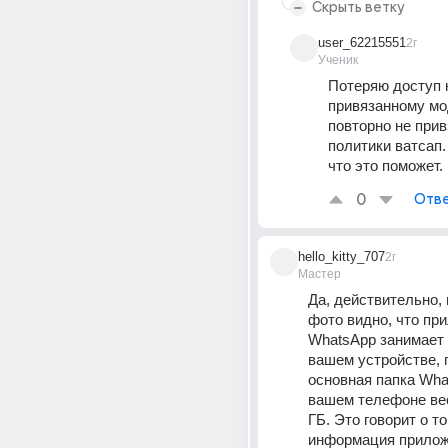
Скрыть ветку
user_62215551
2г
Ученик
Потеряю доступ к
привязанному мод
повторно не привз
политики ватсап. 
что это поможет.
0
Отве
hello_kitty_707
2г
Мастер
Да, действительно, 
фото видно, что при
WhatsApp занимает 5
вашем устройстве, п
основная папка Wha
вашем телефоне веси
ГБ. Это говорит о то
информация прилож