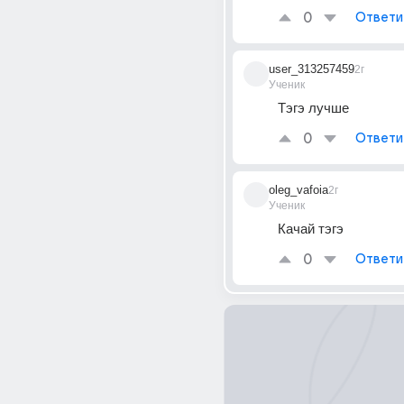
0
Ответи
user_313257459
2г
Ученик
Тэгэ лучше
0
Ответи
oleg_vafoia
2г
Ученик
Качай тэгэ
0
Ответи