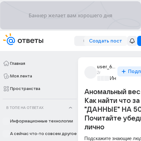
Создать пост
Главная
user_62215551
Подп
2г
Моя лента
Информацио
Пространства
Аномальный вес 
Как найти что за
В ТОПЕ НА ОТВЕТАХ
"ДАННЫЕ" НА 5
Почитайте убед
Информационные технологии
лично
А сейчас что-то совсем другое
Подскажите знающие люди