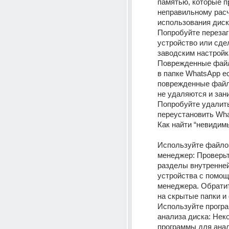
памятью, которые пр
неправильному расч
использования диска
Попробуйте перезаг
устройство или сдел
заводским настройк
Поврежденные файл
в папке WhatsApp ес
поврежденные файл
не удаляются и зани
Попробуйте удалить
переустановить Wha
Как найти “невидим
Используйте файло
менеджер: Проверьт
разделы внутренней
устройства с помощ
менеджера. Обратит
на скрытые папки и
Используйте програ
анализа диска: Неко
программы для анал