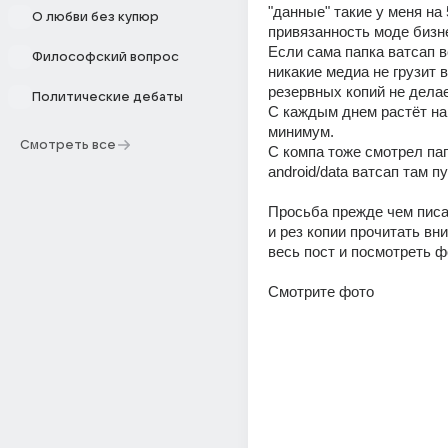
"данные" такие у меня на 5
О любви без купюр
привязанность моде бизне
Если сама папка ватсап ве
Философский вопрос
никакие медиа не грузит в
резервных копий не делае
Политические дебаты
С каждым днем растёт на
минимум. 
Смотреть все
С компа тоже смотрел пап
android/data ватсап там п
Просьба прежде чем писа
и рез копии прочитать вн
весь пост и посмотреть ф
Смотрите фото