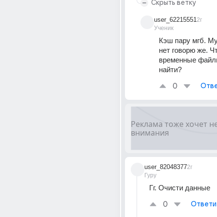
Скрыть ветку
user_62215551
2г
Ученик
Кэш пару мгб. М
нет говорю же. Чт
временные файлы 
найти?
0
Отве
user_82048377
2г
Гуру
Гг. Очисти данные
0
Ответи