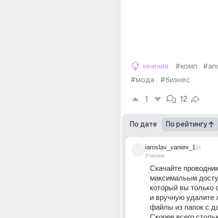
мнения
#комп
#an
#мода
#бизнес
1
12
По дате
По рейтингу
iaroslav_vaniev_1
2г
Ученик
Скачайте проводник 
максимальым досту
который вы только 
и вручную удалите 
файлы из папок с д
Скорее всего стольк