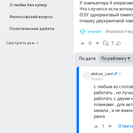
У компьютера 4 оперативн
О любви без купюр
Что случится если воткну
ОЗУ одноранговый памяти
Философский вопрос
плашку двухранговой пам
Политические дебаты
знания
#компьюте
0
7
Смотреть все
По дате
По рейтингу
aleksei_zann
1г
Оракул
с любым из слотов
работать , но лучш
работать с двумя 
планками , для ак
канала , и не важно
ранга
1
Ответ