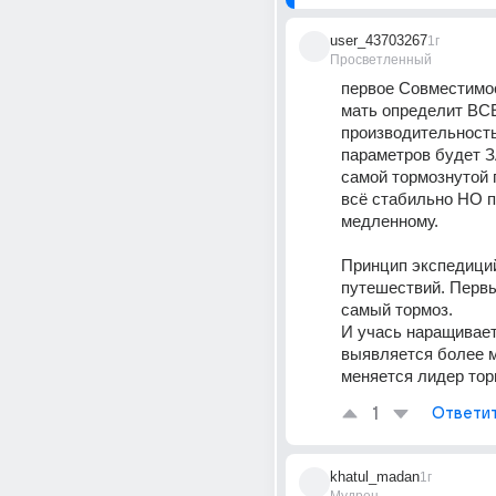
user_43703267
1г
Просветленный
первое Совместимос
мать определит ВСЕ
производительность
параметров будет 
самой тормознутой 
всё стабильно НО п
медленному.
Принцип экспедиций,
путешествий. Первы
самый тормоз.
И учась наращивает 
выявляется более м
меняется лидер тор
1
Ответи
khatul_madan
1г