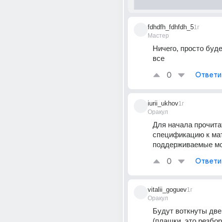
fdhdfh_fdhfdh_5
1г
Мастер
Ничего, просто буде
все
0
Ответи
iurii_ukhov
1г
Оракул
Для начала прочитат
спецификацию к мат
поддерживаемые мо
0
Ответи
vitalii_goguev
1г
Оракул
Будут воткнуты две
(плашки, это резбор