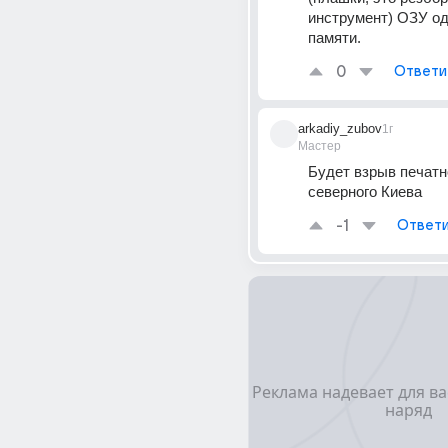
инструмент) ОЗУ од
памяти.
0
Ответи
arkadiy_zubov
1г
Мастер
Будет взрыв печатн
северного Киева
-1
Ответи