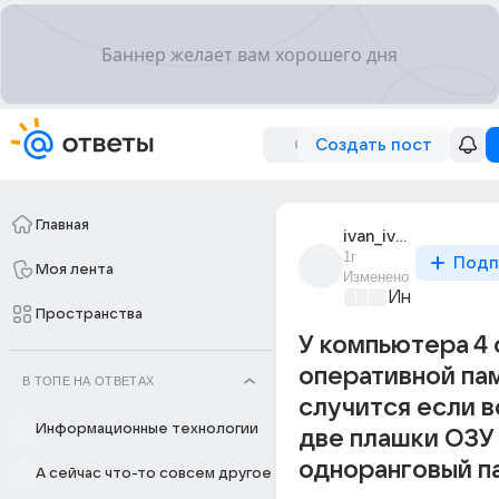
Создать пост
Главная
ivan_ivanov_184147
1г
Подп
Моя лента
Изменено
Информацио
Пространства
У компьютера 4 
оперативной пам
В ТОПЕ НА ОТВЕТАХ
случится если в
Информационные технологии
две плашки ОЗУ
одноранговый п
А сейчас что-то совсем другое