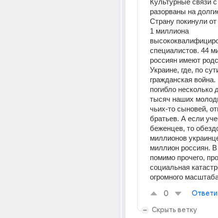
Культурные связи с
разорваны на долгие
Страну покинули от 
1 миллиона 
высококвалифициро
специалистов. 44 м
россиян имеют родс
Украине, где, по сути
гражданская война. 
погибло несколько д
тысяч наших молоды
чьих-то сыновей, от
братьев. А если уче
беженцев, то обезд
миллионов украинцев
миллион россиян. В
помимо прочего, пр
социальная катастр
огромного масштаба
0
Ответи
Скрыть ветку