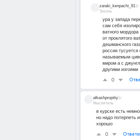
zaraki_kenpachi_91
1г
Тролль
ура у запада пере
сам себя изолиро
ватного мордора 
от проклятого ват
дешманского газа 
россия тусуется н
называемым цив
миром а с джунгл
другими изгоями
0
Отве
alkashpropitiy
1г
Мыслитель
в курске есть немно
но надо потерпеть и
хорошо
0
Ответи