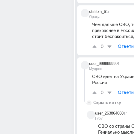
stirlitzh_6
1г
Оракул
Чем дальше СВО, т
прекраснее в России,
стоит беспокоиться,
0
Ответи
user_999999999
1г
Мудрец
СВО идёт на Украине
России
0
Ответи
Скрыть ветку
user_263864060
1г
Гуру
СВО со страны С
Гениально мысл