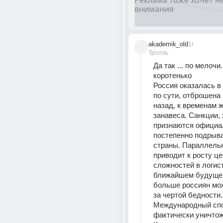
akademik_old
1г
Тролль
Да так ... по мелочи.
коротенько
Россия оказалась в 
по сути, отброшена н
назад, к временам ж
занавеса. Санкции, х
признаются официал
постепенно подрыва
страны. Параллельн
приводит к росту цен
сложностей в логист
ближайшем будущем
больше россиян мож
за чертой бедности. 
Международный спор
фактически уничтоже