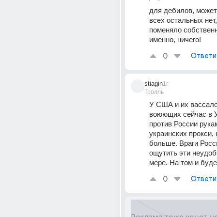
для дебилов, может 
всех остальных нет, 
поменяло собственн
именно, ничего!
0
Ответи
stiagin
1г
Тролль
У США и их вассалов
воюющих сейчас в У
против России рукам
украинских прокси, 
больше. Враги Росс
ощутить эти неудобс
мере. На том и буде
0
Ответи