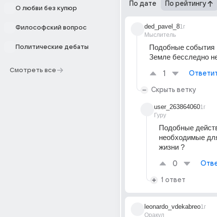
По дате
По рейтингу
О любви без купюр
ded_pavel_8
1г
Философский вопрос
Мыслитель
Подобные события н
Политические дебаты
Земле бесследно не
Смотреть все
1
Ответи
Скрыть ветку
user_263864060
1г
Гуру
Подобные действ
необходимые для
жизни ?
0
Отве
1 ответ
leonardo_vdekabreo
1г
Оракул