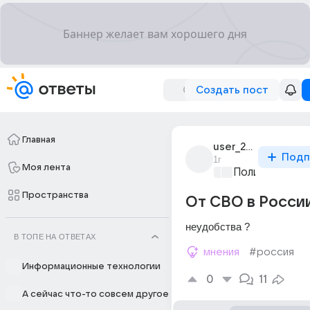
Создать пост
Главная
user_263864060
Подп
1г
Моя лента
Политические
Пространства
От СВО в России 
неудобства ?
В ТОПЕ НА ОТВЕТАХ
мнения
#россия
Информационные технологии
0
11
А сейчас что-то совсем другое