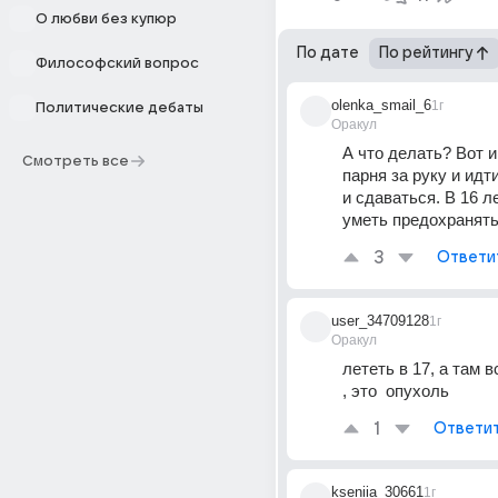
О любви без купюр
По дате
По рейтингу
Философский вопрос
olenka_smail_6
1г
Политические дебаты
Оракул
А что делать? Вот и 
Смотреть все
парня за руку и идт
и сдаваться. В 16 ле
уметь предохранят
3
Ответи
user_34709128
1г
Оракул
лететь в 17, а там в
, это  опухоль
1
Ответи
kseniia_30661
1г