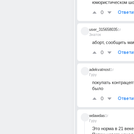
юмористическом ш
0
Ответи
user_315658035
1г
Знаток
аборт, сообщить ма
0
Ответи
adekvatnost
1г
Гуру
покупать контрацеп
было
0
Ответи
wdawdas
1г
Гуру
Это норма в 21 веке.