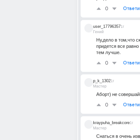
0
Ответи
user_17796357
1г
Гений
Ну,дело в том,что ск
придется все равно 
тем лучше.
0
Ответи
p_k_1302
1г
Мастер
Аборт) не совершай
0
Ответи
kraypuha_breakcore
1г
Мастер
Снаться в очень изв