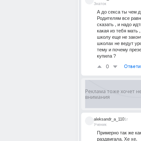
Знаток
А до секса ты чем д
Родителям все равн
сказать , и надо идти
какая из тебя мать ,
школу еще не законч
школах не ведут уро
тему и почему презе
купила ?
0
Ответи
aleksandr_a_110
1г
Ученик
Примерно так же как
раздвигала. Хе хе.