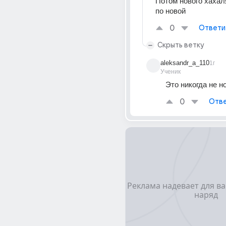
Потом нового хахал
по новой
0
Ответи
Скрыть ветку
aleksandr_a_110
1г
Ученик
Это никогда не н
0
Отве