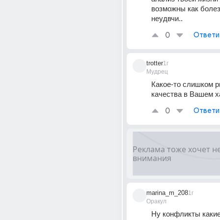
возможны как болезн
неудвчи..
0
Ответи
trotter
1г
Мудрец
Какое-то слишком р
качества в Вашем х
0
Ответи
marina_m_208
1г
Оракул
Ну конфликты какие