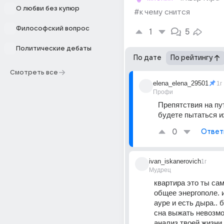
О любви без купюр
#к чему снится
Философский вопрос
1
5
Политические дебаты
По дате
По рейтингу
Смотреть все
elena_elena_29501
1г
Профи
Препятствия на пут
будете пытаться и
0
Ответ
ivan_iskanerovich
1г
Мудрец
квартира это ты сама
общее энергополе. и
ауре и есть дыра.. б
сна выжать невозмож
анализ твоей жизни и