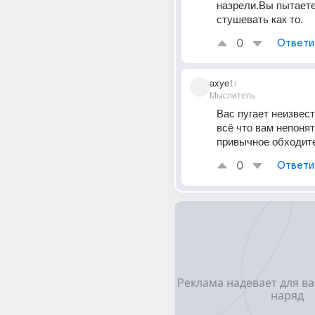
назрели.Вы пытаете
стушевать как то.
0
Ответи
axye
1г
Мыслитель
Вас пугает неизвестн
всё что вам непонятн
привычное обходите
0
Ответи