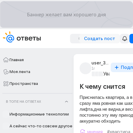
Создать пост
Главная
user_315974897
Подп
1г
Моя лента
Уважаемый м
Пространства
К чему снится
Приснилась квартира, а в
В ТОПЕ НА ОТВЕТАХ
сразу яма ровная как шахт
лифта,дна не видна,и весь
Информационные технологии
постоянно эту яму приход
аккуратно обходить
А сейчас что-то совсем другое
мнения
#квартира