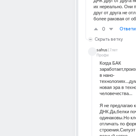
ДНК друг от друга н
их нереально. Они п
друг от друга не отл
более раковая от о
0
Ответи
Скрыть ветку
safrus
17лет
Профи
Когда БАК 
заработает,произ
в нано-
технологиях...ду
новая эра в техно
человечества...
Я не предлагаю к
ДНК.Да,белки поч
одинаковы.Но кл
отличать по форм
строения.Силуэт 
разный,четко 