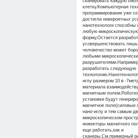
сканировать каждую биол
клетку.Компьютерная техн
программирование уже сег
достигли невероятных усп
нанотехнологи способны с
любую микроскопическую
форму.Остается разработа
усовершенствовать лишь 
человечество может борот
любыми микроскопически
разрушителями.Например
разработать следующую 
технологию.Нанотехнолог
иглу размером 10 в -7метра
материала взаимодейству
магнитным полем.Роботиз
установки будут генериро
магнитное поле(силовые л
нано-иглу и тем самым дви
микроскопическом простр
инжекторы магнитного по
еще работать,как и 
сканеры.См.примерный ри