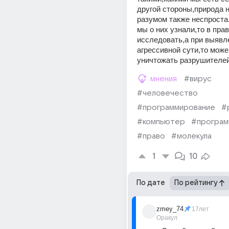
другой стороны,природа н
разумом также неспроста
мы о них узнали,то в прав
исследовать,а при выявле
агрессивной сути,то може
уничтожать разрушителей
мнения
#вирус
#человечество
#программирование
#
#компьютер
#програм
#право
#молекула
1
10
По дате
По рейтингу
zmey_74
17лет
Оракул