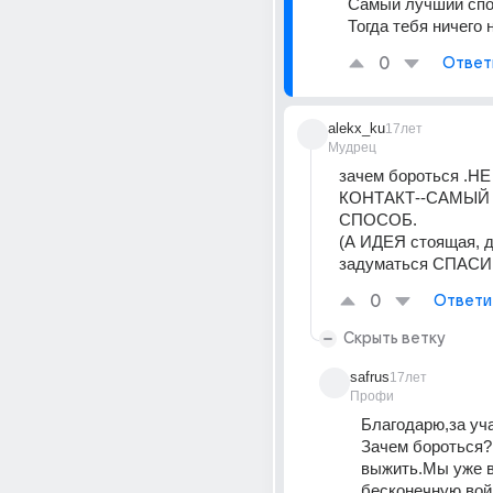
Самый лучший спос
Тогда тебя ничего 
0
Ответ
alekx_ku
17лет
Мудрец
зачем бороться .Н
КОНТАКТ--САМЫЙ
СПОСОБ.
(А ИДЕЯ стоящая, да
задуматься СПАСИ
0
Ответи
Скрыть ветку
safrus
17лет
Профи
Благодарю,за уч
Зачем бороться?
выжить.Мы уже в
бесконечную войн