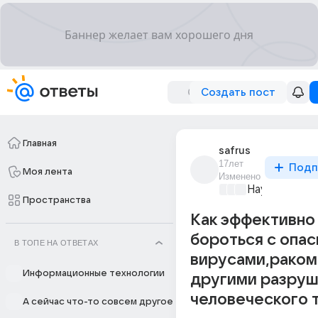
Создать пост
Главная
safrus
17лет
Подп
Моя лента
Изменено
Наука
+4
Пространства
Как эффективно
бороться с опа
В ТОПЕ НА ОТВЕТАХ
вирусами,раком
Информационные технологии
другими разру
человеческого 
А сейчас что-то совсем другое