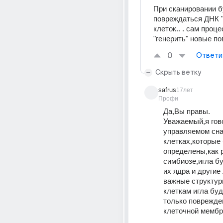
При сканировании б
повреждаться ДНК "
клеток.. . сам проце
"генерить" новые по
0
Ответи
Скрыть ветку
safrus
17лет
Профи
Да,Вы правы.
Уважаемый,я гово
управляемом сна
клетках,которые 
определены,как 
симбиозе,игла бу
их ядра и другие 
важные структур
клеткам игла буд
только поврежде
клеточной мембр