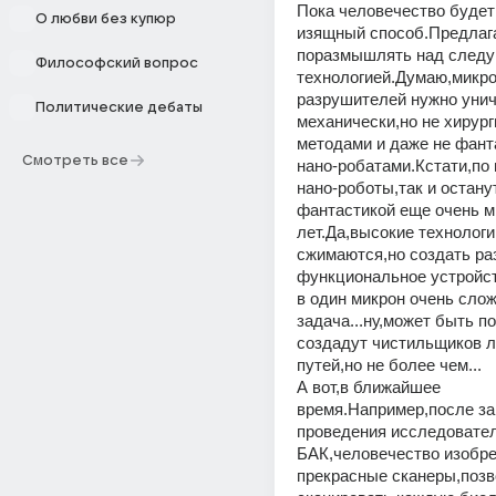
Пока человечество будет 
О любви без купюр
изящный способ.Предлаг
поразмышлять над следу
Философский вопрос
технологией.Думаю,микро
разрушителей нужно унич
Политические дебаты
механически,но не хирург
методами и даже не фант
Смотреть все
нано-робатами.Кстати,по
нано-роботы,так и остану
фантастикой еще очень мн
лет.Да,высокие технологии
сжимаются,но создать ра
функциональное устройст
в один микрон очень слож
задача...ну,может быть по
создадут чистильщиков л
путей,но не более чем...
А вот,в ближайшее 
время.Например,после зап
проведения исследовател
БАК,человечество изобре
прекрасные сканеры,поз