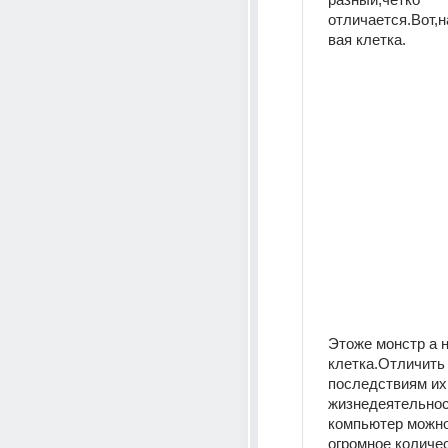
отличается.Вот,
вая клетка.
Этоже монстр а н
клетка.Отличить 
последствиям их 
жизнедеятельност
компьютер можно
огромное количес