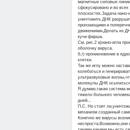
магнитные силовые линии
сфокусировано и во всех 
плоскостях.Задача нано-и
уничтожить ДНК разрушит
пронзающими и поперечн
движениями.Делать из ДН
кучи фарша.
См. рис.2 а)нано-игла про
оболочку вируса.
б,г) проникновение в ядро
клетки.
Так же иглу можно застави
колебаться и генерироват
ультразвуковые волны,что
молекулы ДНК осыпаться
Я думаю,такая система м
тяжело больного человека
дней...
П.С. Но стоит ли,уничтож
механизм созданный сам
Конечно же вирусы возник
неспроста.Возможно,они с
такими,какими мы есть се