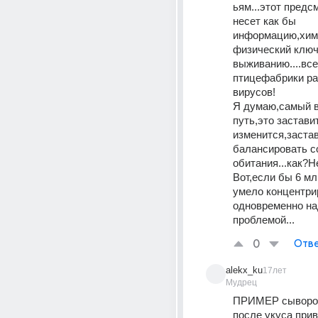
ьям...этот предсм
несет как бы 
информацию,хими
физический ключ 
выживанию....все
птицефабрики ра
вирусов!
Я думаю,самый в
путь,это заставит
изменится,застав
балансировать со
обитания...как?Н
Вот,если бы 6 мл
умело концентри
одновременно над
проблемой...
0
Отве
alekx_ku
17лет
Мудрец
ПРИМЕР сыворот
после укуса приви