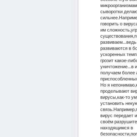
микроорганизмами
сыворотки делают
сильнее.Наприме
говорить о вирус
им сложность,угр
существования,по
развиваем...ведь
развиваются в бо
ускоренных темпа
грозит какое-либо
уничтожение...в и
получаем более а
приспособленных
Но я непонимаю,к
проделывают вир
вирусы,как-то ум
установить некую
связь.Например,
вирус передает 
своём разрушите
находящимся в 
безопасности,по