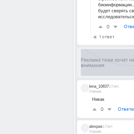
биоинформации...
будет сверять св
исследовательс
0
Отве
1 ответ
lena_10837
17лет
Ученик
Никак
0
Ответи
alexpas
17лет
Ученик