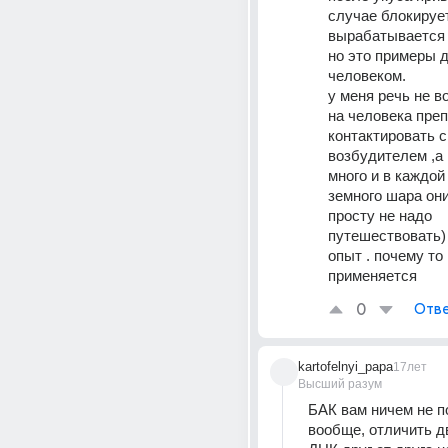
случае блокирует
вырабатывается
но это примеры д
человеком.
у меня речь не в
на человека преп
контактировать с 
возбудителем ,а 
много и в каждой
земного шара они
просту не надо 
путешествовать) 
опыт . почему то 
применяется
0
Отве
kartofelnyi_papa
17лет
Высший разум
БАК вам ничем не по
вообще, отличить д