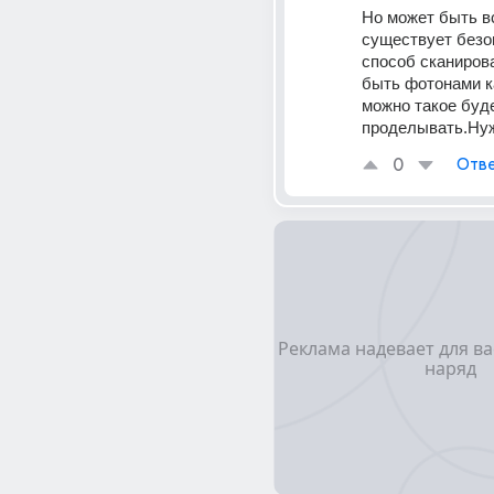
Но может быть вс
существует безо
способ сканиров
быть фотонами к
можно такое буде
проделывать.Нуж
0
Отве