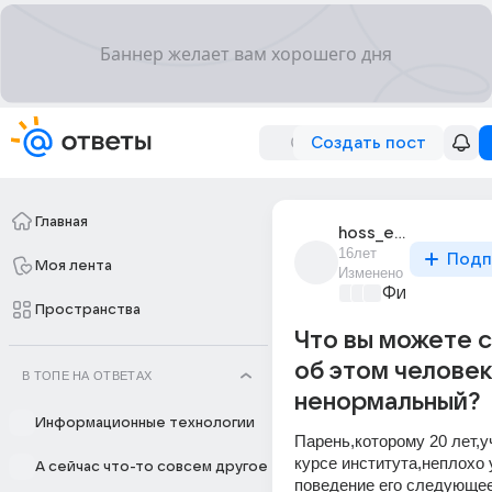
Создать пост
Главная
hoss_ers
16лет
Подп
Моя лента
Изменено
Философски
Пространства
Что вы можете с
об этом человек
В ТОПЕ НА ОТВЕТАХ
ненормальный?
Информационные технологии
Парень,которому 20 лет,уч
курсе института,неплохо у
А сейчас что-то совсем другое
поведение его следующее.