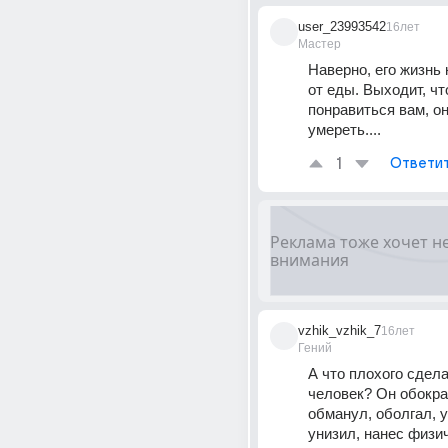
user_23993542
16лет
Мастер
Наверно, его жизнь к
от еды. Выходит, чт
понравиться вам, он
умереть....
1
Ответи
vzhik_vzhik_7
16лет
Гений
А что плохого сдела
человек? Он обокрал
обманул, оболгал, у
унизил, нанес физич