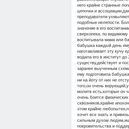
него крайне странные лог
цепочки и ассоциации,даж
преподаватели ухмыляют
подобные нелепости. Бол
значение в его воспитании
сверхопека. по видимому е
воспитывала мама или ба
бабушка каждый день ему
наготавливает эту кучу ед
водила его в институт до 2 
существу,действует и пос
заранее выученным схема
ему подготовила бабушка 
ни на йоту от них не отсту
того,он очень верующий,у 
молитв есть,которые он ча
очень боится физических 
сквозняков,крайне ипохон
этом крайне любопытен,п
хочет все знать и привязы
сильным духом людям,ища
покровительства и поддер