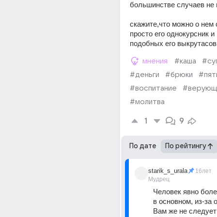
большинстве случаев не н
скажите,что можно о нем с
просто его однокурсник и 
подобных его выкрутасов 
мнения
#каша
#су
#деньги
#брюки
#пят
#воспитание
#верующ
#молитва
1
9
По дате
По рейтингу
starik_s_urala
16лет
Мудрец
Человек явно болен
в основном, из-за 
Вам же не следует 