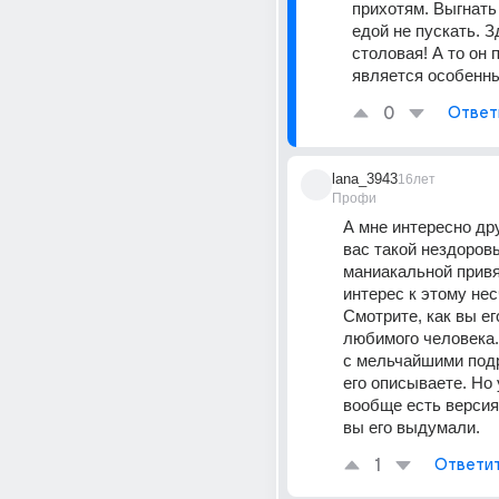
прихотям. Выгнать 
едой не пускать. З
столовая! А то он п
является особенн
0
Ответ
lana_3943
16лет
Профи
А мне интересно дру
вас такой нездоровы
маниакальной привя
интерес к этому нес
Смотрите, как вы его
любимого человека.
с мельчайшими под
его описываете. Но 
вообще есть версия, 
вы его выдумали.
1
Ответи