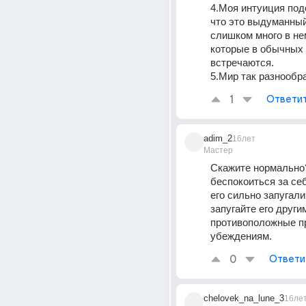
4.Моя интуиция подс
что это выдуманный
слишком много в не
которые в обычных 
встречаются. 
5.Мир так разнообраз
1
Ответи
adim_2
16лет
Мастер
Скажите нормально?
беспокоиться за се
его сильно запугали!
запугайте его други
противоположные пр
убеждениям.
0
Ответи
chelovek_na_lune_3
16ле