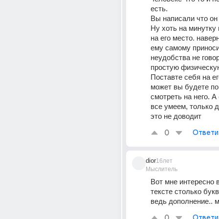
есть. 
Вы написали что он 
Ну хоть на минутку 
на его место. наверн
ему самому приносит
неудобства не говор
простую физическую
Поставте себя на его
может вы будете по
смотреть на него. А
все умеем, только д
это не доводит
0
Ответи
dior
16лет
Мыслитель
Вот мне интересно в
тексте столько букв
ведь дополнение.. м-
0
Ответи