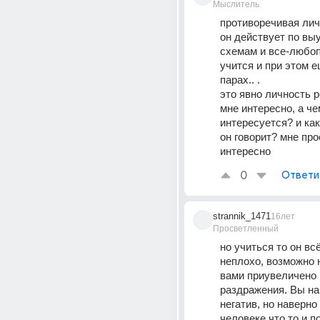
Мыслитель
противоречивая лич
он действует по вы
схемам и все-любоп
учится и при этом ещ
парах.. . 
это явно личность р
мне интересно, а чем
интересуется? и как
он говорит? мне про
интересно
0
Ответи
strannik_1471
16лет
Просветленный
но учиться то он всё
неплохо, возможно 
вами приувеличено и
раздражения. Вы на
негатив, но наверно 
человеке что то и п