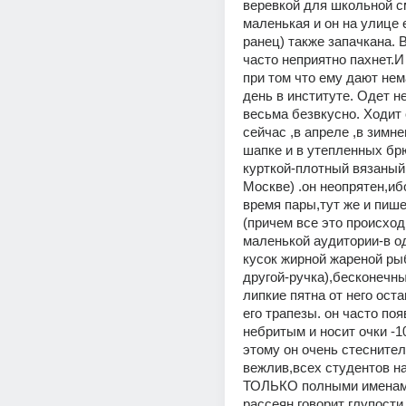
веревкой для школьной см
маленькая и он на улице е
ранец) также запачкана. В
часто неприятно пахнет.И 
при том что ему дают нема
день в институте. Одет не
весьма безвкусно. Ходит 
сейчас ,в апреле ,в зимне
шапке и в утепленных брю
курткой-плотный вязаный 
Москве) .он неопрятен,ибо
время пары,тут же и пише
(причем все это происходи
маленькой аудитории-в од
кусок жирной жареной рыб
другой-ручка),бесконечны
липкие пятна от него оста
его трапезы. он часто поя
небритым и носит очки -10
этому он очень стеснител
вежлив,всех студентов на
ТОЛЬКО полными именами
рассеян,говорит глупости 