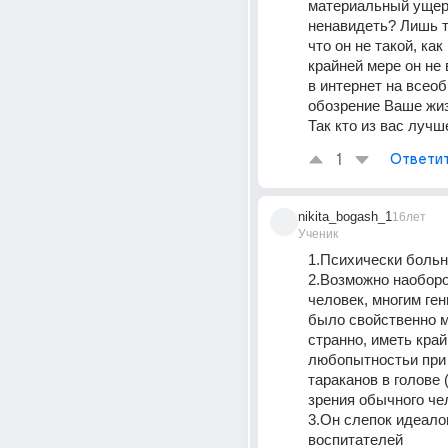
материальный ущерб
ненавидеть? Лишь то
что он не такой, как
крайней мере он не
в интернет на всеоб
обозрение Ваше жиз
Так кто из вас лучш
1
Ответи
nikita_bogash_1
16лет
Ученик
1.Психически больн
2.Возможно наоборо
человек, многим ге
было свойственно м
странно, иметь край
любопытностьи при 
тараканов в голове (
зрения обычного чел
3.Он слепок идеалов
воспитателей 