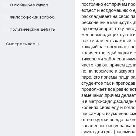
постоянно ест,причем пос
О любви без купюр
ест,ест и ест,домашнюю е
раскладывает на свсю пар
Философский вопрос
бесконечные каши,супы,п
прочее,говорит,что у него
Политические дебаты
желчевыводящих путей и 
назначили есть каждый час
Смотреть все
каждый час поглощает огр
количество еды! люди и с
тяжелыми заболеваниями 
часто как он. причем дела
не на перемене а аккурат 
паре. его приемы пищи ра
студентов так и преподава
продолжает все равно ест
замечания,причем делает 
и в метро-сидя,раскладыв
коленях свою еду и погл
пассажиры изумленно смот
от его куртки всегда пахне
засаленностью,испачканно
сумка для еды (напоминае