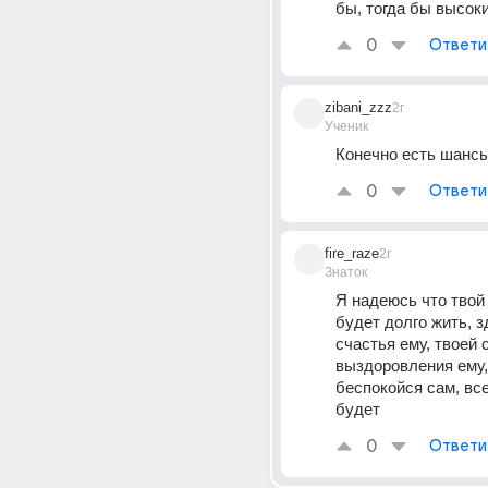
бы, тогда бы высок
0
Ответи
zibani_zzz
2г
Ученик
Конечно есть шансы
0
Ответи
fire_raze
2г
Знаток
Я надеюсь что твой
будет долго жить, з
счастья ему, твоей с
выздоровления ему, 
беспокойся сам, все
будет
0
Ответи