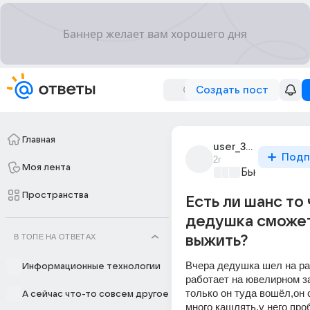
Создать пост
Главная
user_311822784
Подп
2г
Моя лента
Бьютилэнд
+3
Пространства
Есть ли шанс то
дедушка сможе
В ТОПЕ НА ОТВЕТАХ
выжить?
Вчера дедушка шел на раб
Информационные технологии
работает на ювелирном за
только он туда вошёл,он с
А сейчас что-то совсем другое
много кашлять,у него про