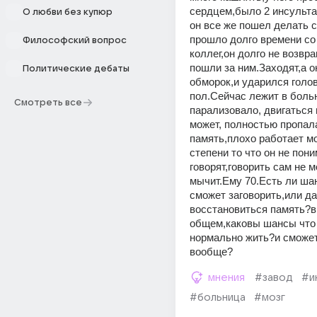
сердцем,было 2 инсульта 
О любви без купюр
он все же пошел делать с
прошло долго времени со 
Философский вопрос
коллег,он долго не возвра
пошли за ним.Заходят,а он
Политические дебаты
обморок,и ударился голов
пол.Сейчас лежит в больн
Смотреть все
парализовало, двигаться 
может, полностью пропала
память,плохо работает моз
степени то что он не пони
говорят,говорить сам не м
мычит.Ему 70.Есть ли шан
сможет заговорить,или да
восстановиться память?в 
общем,каковы шансы что 
нормально жить?и сможет
вообще?
мнения
#завод
#и
#больница
#мозг