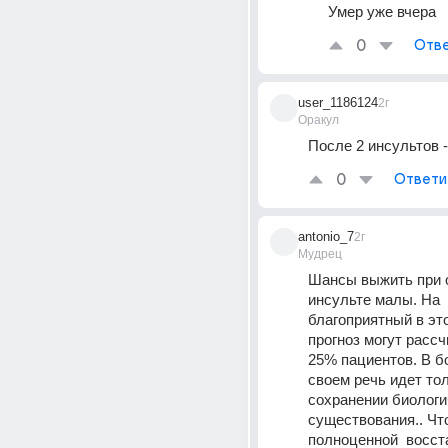
Умер уже вчера
0
Отве
user_1186124
2г
Оракул
После 2 инсультов 
0
Ответи
antonio_7
2г
Мудрец
Шансы выжить при 
инсульте малы. На 
благоприятный в это
прогноз могут рассч
25% пациентов. В б
своем речь идет тол
сохранении биологич
существования.. Что
полноценной  восст