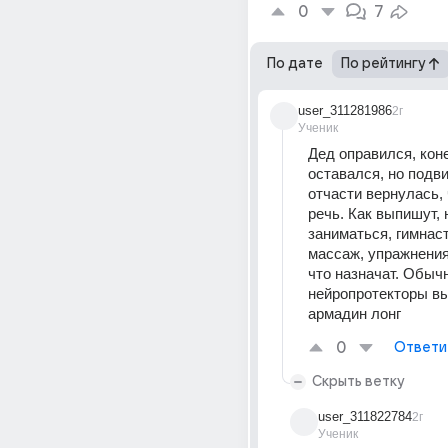
0
7
По дате
По рейтингу
user_311281986
2г
Ученик
Дед оправился, коне
оставался, но подви
отчасти вернулась, 
речь. Как выпишут, 
заниматься, гимнаст
массаж, упражнения,
что назначат. Обычн
нейропротекторы вы
армадин лонг
0
Ответи
Скрыть ветку
user_311822784
2г
Ученик