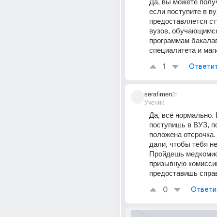
Да, вы можете получ
если поступите в ву
предоставляется ст
вузов, обучающимся
программам бакалав
специалитета и маг
1
Ответи
serafimen
2г
Ученик
Да, всё нормально. 
поступишь в ВУЗ, по
положена отсрочка. 
дали, чтобы тебя не 
Пройдешь медкомисс
призывную комисси
предоставишь спра
0
Ответи