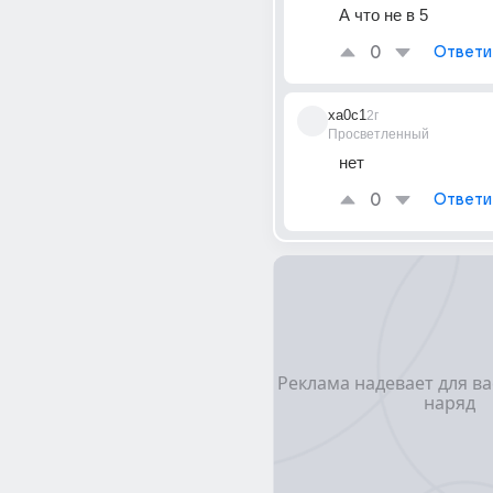
А что не в 5
0
Ответи
xa0c1
2г
Просветленный
нет
0
Ответи