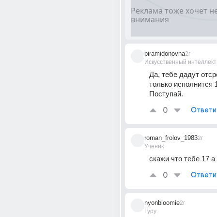
piramidonovna
2г
Искусственный интеллект
Да, тебе дадут отсро
только исполнится 18
Поступай.
0
Ответи
roman_frolov_1983
2г
Ученик
скажи что тебе 17 а
0
Ответи
nyonbloomie
2г
Гуру