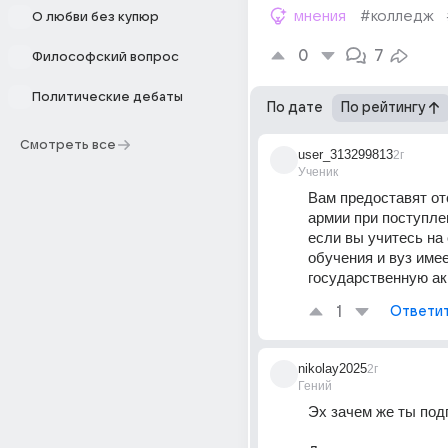
мнения
#колледж
О любви без купюр
0
7
Философский вопрос
Политические дебаты
По дате
По рейтингу
Смотреть все
user_313299813
2г
Ученик
Вам предоставят отс
армии при поступлен
если вы учитесь на
обучения и вуз имее
государственную а
1
Ответи
nikolay2025
2г
Гений
Эх зачем же ты подп