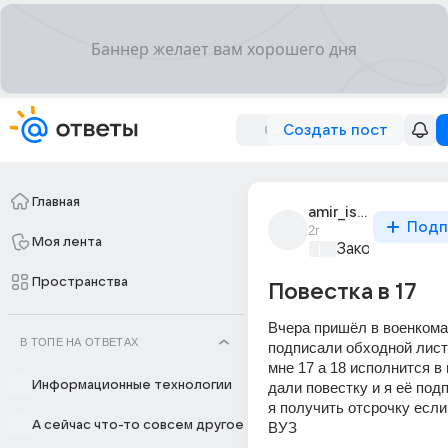
Создать пост
Главная
amir_ismiev_1
Подп
2г
Моя лента
Закон и поряд
Пространства
Повестка в 17
Вчера пришёл в военкома
В ТОПЕ НА ОТВЕТАХ
подписали обходной лист
мне 17 а 18 исполнится в 
Информационные технологии
дали повестку и я её подп
я получить отсрочку если
А сейчас что-то совсем другое
ВУЗ