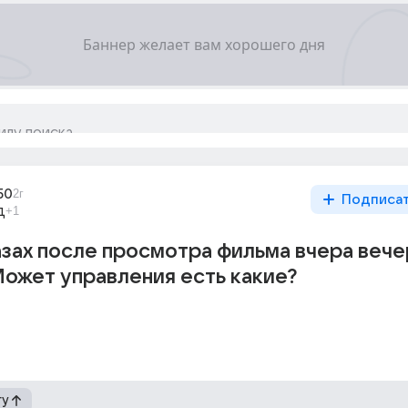
50
2г
Подписа
д
+1
азах после просмотра фильма вчера вече
Может управления есть какие?
гу