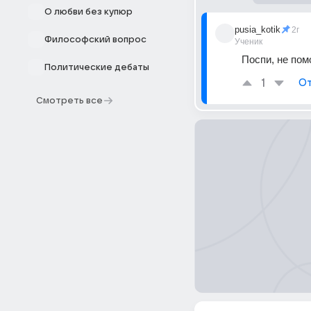
О любви без купюр
pusia_kotik
2г
Философский вопрос
Ученик
Поспи, не пом
Политические дебаты
1
От
Смотреть все