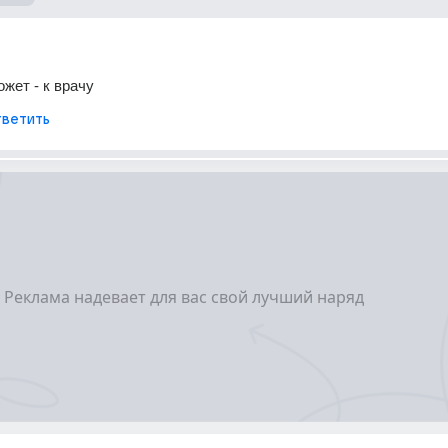
ожет - к врачу
ветить