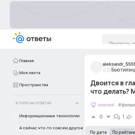
Главная
aleksandr_555
Бьютилэн
Моя лента
Двоится в гл
Пространства
что делать? 
В ТОПЕ НА ОТВЕТАХ
мнения
#фильм
Информационные технологии
0
1
А сейчас что-то совсем другое
По дате
По рейтин