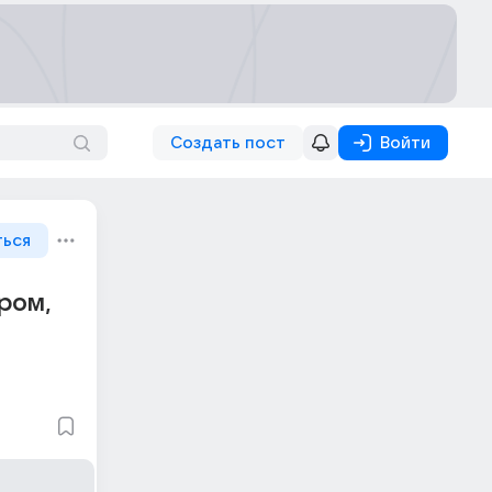
Создать пост
Войти
ться
ром,