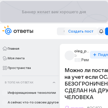
Создать пост
Главная
oleg_peredelkin_4
Подп
1г
Моя лента
Ремонт и обс
Пространства
Можно ли поста
на учет если О
В ТОПЕ НА ОТВЕТАХ
БЕЗОГРОНИЧЕ
СДЕЛАН НА ДР
Информационные технологии
ЧЕЛОВЕКА
А сейчас что-то совсем другое