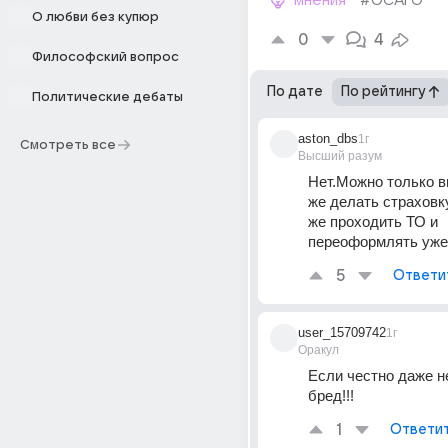
мнения
#ОСАГО
О любви без купюр
0
4
Философский вопрос
По дате
По рейтингу
Политические дебаты
aston_dbs
1г
Смотреть все
Высший разум
Нет.Можно только в
же делать страховку
же проходить ТО и 
переоформлять уже
5
Ответи
user_15709742
1г
Оракул
Если честно даже не
бред!!!
1
Ответи