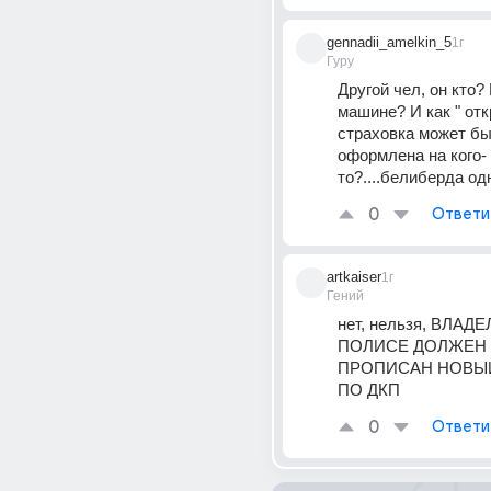
gennadii_amelkin_5
1г
Гуру
Другой чел, он кто? 
машине? И как " отк
страховка может бы
оформлена на кого-
то?....белиберда одн
0
Ответи
artkaiser
1г
Гений
нет, нельзя, ВЛАД
ПОЛИСЕ ДОЛЖЕН 
ПРОПИСАН НОВЫЙ
ПО ДКП
0
Ответи