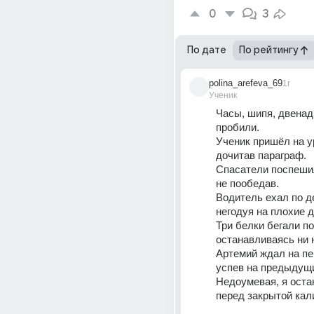
0
3
По дате
По рейтингу
polina_arefeva_69
1г
Ученик
Часы, шипя, двенадц
пробили.
Ученик пришёл на ур
дочитав параграф.
Спасатели поспешил
не пообедав. 
Водитель ехал по де
негодуя на плохие д
Три белки бегали по
останавливаясь ни н
Артемий ждал на пер
успев на предыдущи
Недоумевая, я оста
перед закрытой кал