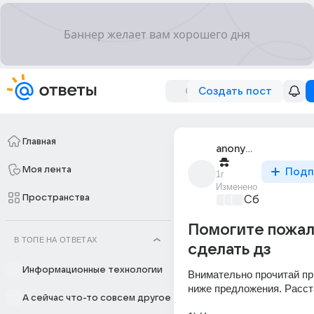
Создать пост
Главная
anonymous
Моя лента
Подп
1г
Изменено
Пространства
Сборная До
Помогите пожал
В ТОПЕ НА ОТВЕТАХ
сделать дз
Информационные технологии
Внимательно прочитай пр
ниже предложения. Расст
А сейчас что-то совсем другое