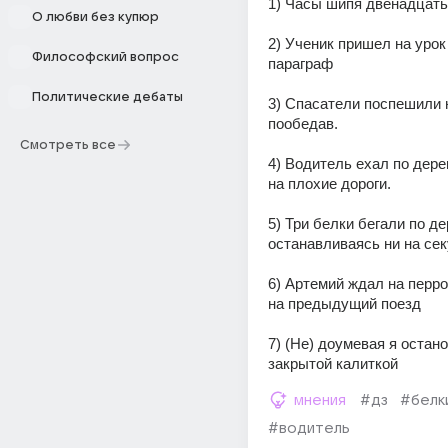
1) Часы шипя двенадцать
О любви без купюр
2) Ученик пришел на урок 
Философский вопрос
параграф
Политические дебаты
3) Спасатели поспешили н
пообедав.
Смотреть все
4) Водитель ехал по дерев
на плохие дороги.
5) Три белки бегали по де
останавливаясь ни на сек
6) Артемий ждал на перрон
на предыдущий поезд
7) (Не) доумевая я остано
закрытой калиткой
мнения
#дз
#белк
#водитель