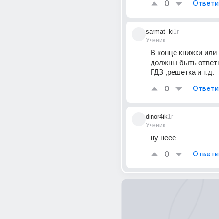
0
Ответи
sarmat_ki
1г
Ученик
В конце книжки или 
должны быть ответы
ГДЗ ,решетка и т.д.
0
Ответи
dinor4ik
1г
Ученик
ну неее
0
Ответи