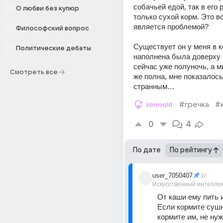
собачьей едой, так в его 
О любви без купюр
только сухой корм. Это в
является проблемой?
Философский вопрос
Существует он у меня в к
Политические дебаты
наполнена была доверху в
сейчас уже полуночь, а м
Смотреть все
же полна, мне показалось 
странным…
мнения
#гречка
#
0
4
По дате
По рейтингу
user_7050407
1г
Искусственный интелле
От каши ему пить и
Если кормите сушня
кормите им, не нуж