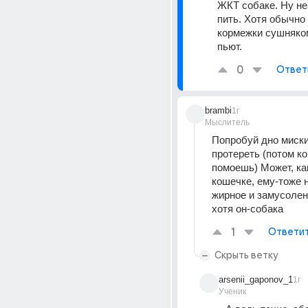
ЖКТ собаке. Ну не 
пить. Хотя обычно 
кормежки сушняком
пьют.
0
Ответ
brambi
1г
Мыслитель
Попробуй дно миски
протереть (потом ко
помоешь) Может, как
кошечке, ему-тоже н
жирное и замусоленн
хотя он-собака
1
Ответи
Скрыть ветку
arsenii_gaponov_1
1г
Ученик