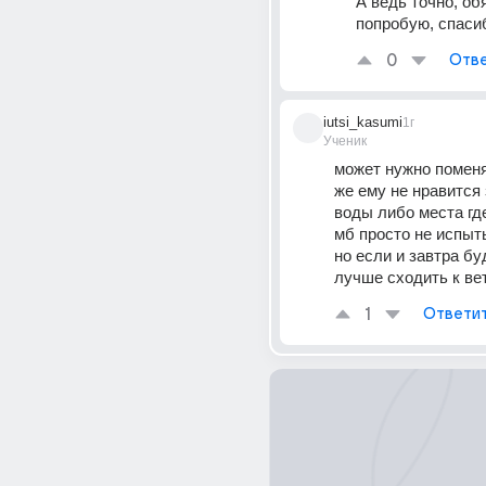
А ведь точно, об
попробую, спаси
0
Отве
iutsi_kasumi
1г
Ученик
может нужно поменя
же ему не нравится 
воды либо места где
мб просто не испыт
но если и завтра бу
лучше сходить к ве
1
Ответи