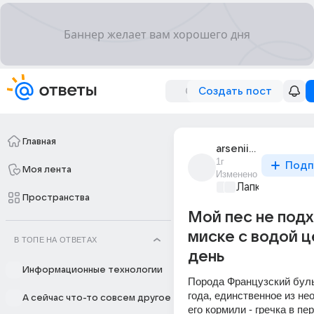
Создать пост
Главная
arsenii_gaponov_1
1г
Подп
Моя лента
Изменено
Лапки и хвост
Пространства
Мой пес не подх
миске с водой 
В ТОПЕ НА ОТВЕТАХ
день
Информационные технологии
Порода Французский бульд
года, единственное из нео
А сейчас что-то совсем другое
его кормили - гречка в пе